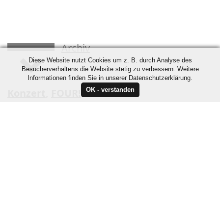
Archiv
Diese Website nutzt Cookies um z. B. durch Analyse des
Besucherverhaltens die Website stetig zu verbessern. Weitere
Informationen finden Sie in unserer Datenschutzerklärung.
Konzert
,
FOUR!
Donnerstag, 21:00 Uhr
14.02.19
Milchsackfabrik
in der Spielstätte
Milchsackfabrik