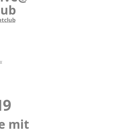
lub
htclub
iv
19
e mit