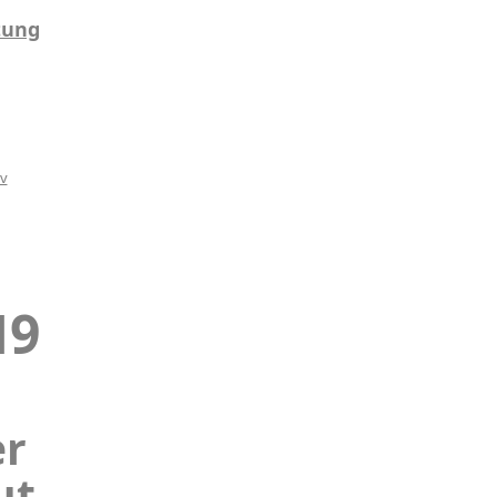
tung
iv
19
r
ut