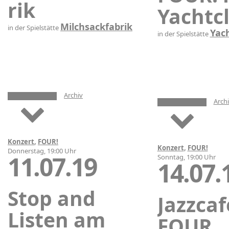
rik
Yachtc
Milchsackfabrik
in der Spielstätte
Yac
in der Spielstätte
Archiv
Arch
Konzert
,
FOUR!
Konzert
,
FOUR!
Donnerstag, 19:00 Uhr
11.07.19
Sonntag, 19:00 Uhr
14.07.
Stop and
Jazzcaf
Listen am
FOUR