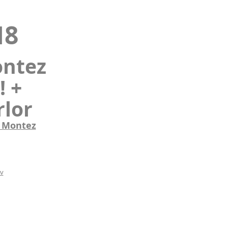
18
ontez
! +
rlor
z Montez
iv