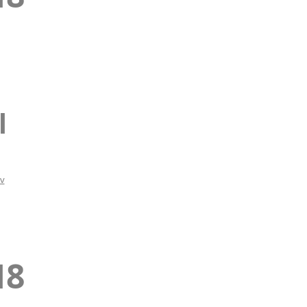
l
iv
18