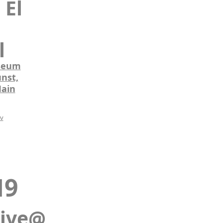
 El
l
seum
nst,
Main
iv
19
live@