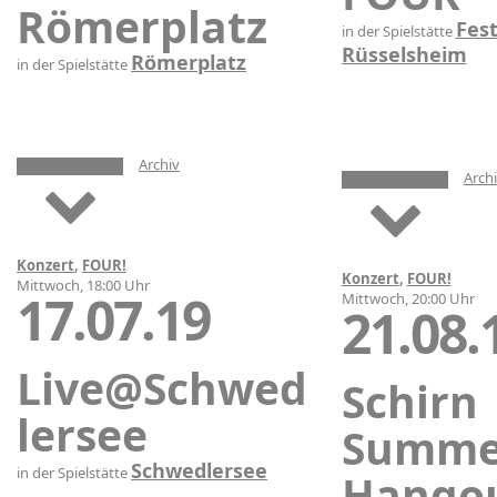
Römerplatz
Fes
in der Spielstätte
Rüsselsheim
Römerplatz
in der Spielstätte
Archiv
Arch
Konzert
,
FOUR!
Konzert
,
FOUR!
Mittwoch, 18:00 Uhr
17.07.19
Mittwoch, 20:00 Uhr
21.08.
Live@Schwed
Schirn
lersee
Summe
Schwedlersee
in der Spielstätte
Hango