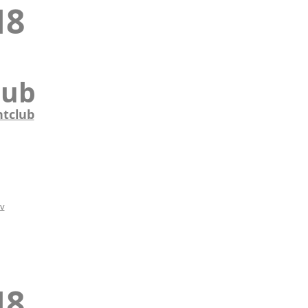
18
lub
htclub
iv
18