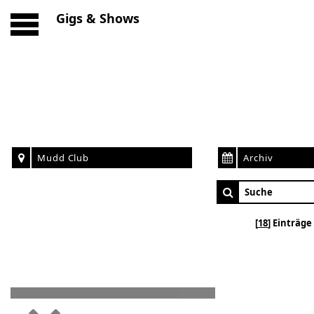
Gigs & Shows
Mudd Club
Archiv
18
Einträge 