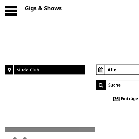
Gigs & Shows
Mudd Club
Alle
36
Einträge 