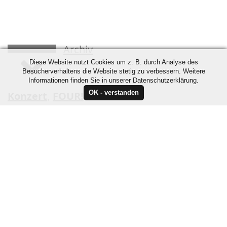
Archiv
Diese Website nutzt Cookies um z. B. durch Analyse des
Besucherverhaltens die Website stetig zu verbessern. Weitere
Informationen finden Sie in unserer Datenschutzerklärung.
Konzert
,
FOUR!
Donnerstag, 21:00 Uhr
14.02.19
Milchsackfabrik
in der Spielstätte
Milchsackfabrik