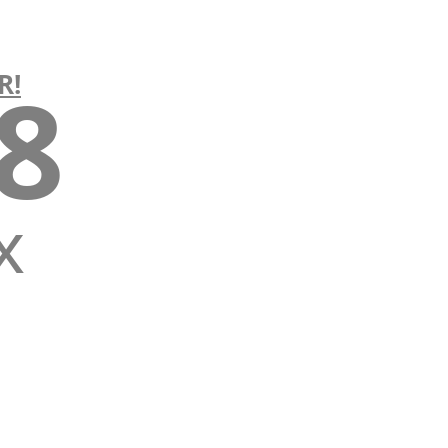
18
R!
x