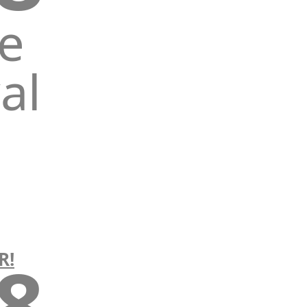
e
al
18
R!