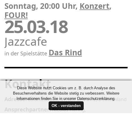
Sonntag, 20:00 Uhr,
Konzert
,
FOUR!
25.03.18
Jazzcafe
Das Rind
in der Spielstätte
Kontakt
Diese Website nutzt Cookies um z. B. durch Analyse des
Besucherverhaltens die Website stetig zu verbessern. Weitere
Adresse:
Leibnizstraße, 41, 55118 Mainz, Deutschland
Informationen finden Sie in unserer Datenschutzerklärung.
Ansprechpartner:
Nicolas Hering,
Telefonnummer:
+49 151 4242 6628
,
info@nicohering.de